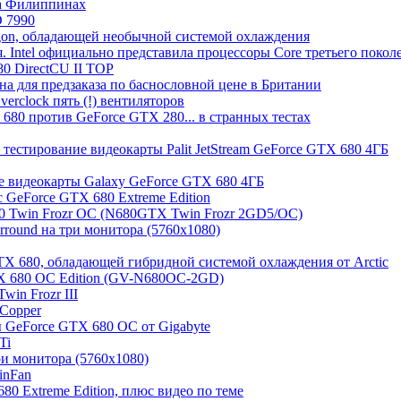
на Филиппинах
D 7990
agon, обладающей необычной системой охлаждения
 Intel официально представила процессоры Core третьего поколен
0 DirectCU II TOP
на для предзаказа по баснословной цене в Британии
erclock пять (!) вентиляторов
80 против GeForce GTX 280... в странных тестах
и тестирование видеокарты Palit JetStream GeForce GTX 680 4ГБ
ие видеокарты Galaxy GeForce GTX 680 4ГБ
c GeForce GTX 680 Extreme Edition
0 Twin Frozr OC (N680GTX Twin Frozr 2GD5/OC)
round на три монитора (5760х1080)
TX 680, обладающей гибридной системой охлаждения от Arctic
TX 680 OC Edition (GV-N680OC-2GD)
in Frozr III
 Copper
 GeForce GTX 680 OC от Gigabyte
Ti
ри монитора (5760х1080)
inFan
0 Extreme Edition, плюс видео по теме