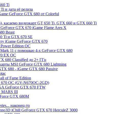
60 Ti
i и дата её релиза
ame GeForce GTX 680 от Colorful
, касаемо видеокарт GT 650 Ti, GTX 660 и GTX 660 Ti
 GeForce GTX 670 iGame Flame Ares X
80 Beast
0 Ti и GTX 670 SE
арту iGame GeForce GTX 670
Power Edition OC
3DMark 11 с помощью 4-х GeForce GTX 680
70 EX OC
 680 Classified до 2+ ГГц
арты MSI GeForce GTX 680 Lightning
GTX 680 - iGame GTX 680 Passive
otac
l of Fame Edition
TX 670 OC (GV-N670OC-2GD)
EVGA GeForce GTX 670 FTW
S MARS III
eForce GTX 680M
ies... наконец-то
nno3D iChill GeForce GTX 670 HerculeZ 3000