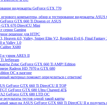
ирование видеокарты GeForce GTX 770
игрового компьютера, обзор и тестирование видеокарты ASUS 
GeForce GTX 660 Ti Dragon от ASUS
 GTX 670 DirectCU Mini
кт серии Gaming
ичное решение для HTPC
aven 4.0, Valley, Sniper Elite V2, Resident Evil 6, Final Fantasy 
 и Valley 1.0
 Calibre X680
 и узрим ARES II
Ti JetStream
окарты Zotac GeForce GTX 660 Ti AMP! Edition
римере Radeon HD 7970 и GTX 680
dition OC в разгоне
анный материал поможет определиться с ответом!
SUS GeForce GTX 660 Ti DirectCU II TOP
w/TGT GeForce GTX 680 Ultra Charged 4ГБ
 KFA2 GeForce GTX 680 LTD OC
е результаты тестов одной такой карты
ный заказ на ASUS GeForce GTX 660 Ti DirectCU II и получить 