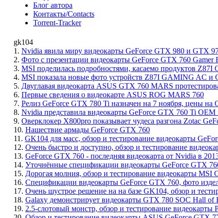
Блог автора
Контакты/Contacts
Torrent-Tracker
gk104
1.
Nvidia явила миру видеокарты GeForce GTX 980 и GTX 97
2.
Фото с презентации видеокарты GeForce GTX 760 Gamer F
3.
MSI поделилась подробностями, касаемо продуктов Z
4.
MSI показала новые фото устройств Z87I GAMING AC 
5.
Двуглавая видеокарта ASUS GTX 760 MARS протестирован
6.
Первые сведения о видеокарте ASUS ROG MARS 760
7.
Релиз GeForce GTX 780 Ti назначен на 7 ноября, цены на
8.
Nvidia представила видеокарты GeForce GTX 760 Ti OE
9.
Оверклокер X800pro показывает чудеса разгона Zotac GeFo
10.
Нашествие армады GeForce GTX 760
11.
GK104 для масс, обзор и тестирование видеокарты GeFo
12.
Очень быстро и доступно, обзор и тестирование видеок
13.
GeForce GTX 760 - последняя видеокарта от Nvidia в 201
14.
Уточнённые спецификации видеокарты GeForce GTX 76
15.
Дорогая молния, обзор и тестирование видеокарты MSI G
16.
Спецификации видеокарты GeForce GTX 760, фото изде
17.
Очень шустрое решение на на базе GK104, обзор и тести
18.
Galaxy демонстрирует видеокарты GTX 780 SOC Hall of
19.
2.5-слотовый монстр, обзор и тестирование видеокарты P
20.
Обзор и тестирование видеокарты ASUS GeForce GTX 77