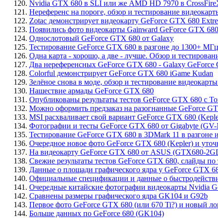
120.
Nvidia GTX 680 в SLI или же AMD HD 7970 в CrossFireX
121.
Нереференс на пороге, обзор и тестирование видеокарты
122.
Zotac демонстрирует видеокарту GeForce GTX 680 Extre
123.
Появились фото видеокарты Gainward GeForce GTX 680
124.
Однослотовый GeForce GTX 680 от Galaxy
125.
Тестирование GeForce GTX 680 в разгоне до 1300+ МГ
126.
Одна карта - хорошо, а две - лучше. Обзор и тестиров
127.
Два нереференсных GeForce GTX 680 - Galaxy GeForce GT
128.
Colorful демонстрирует GeForce GTX 680 iGame Kudan
129.
Зелёное снова в моде, обзор и тестирование видеокарты
130.
Нашествие армады GeForce GTX 680
131.
Опубликованы результаты тестов GeForce GTX 680 с To
132.
Можно оформить предзаказ на разогнанные GeForce G
133.
MSI расхваливает свой вариант GeForce GTX 680 (Keple
134.
Фотографии и тесты GeForce GTX 680 от Gigabyte (G
135.
Тестирование GeForce GTX 680 в 3DMark 11 в разгоне 
136.
Очередное новое фото GeForce GTX 680 (Kepler) и уто
137.
На видеокарту GeForce GTX 680 от ASUS (GTX680-2GD
138.
Свежие результаты тестов GeForce GTX 680, слайды по 
139.
Данные о площади графического ядра у GeForce GTX 68
140.
Официальные спецификации и данные о быстродействии
141.
Очередные китайские фотографии видеокарты Nvidia Ge
142.
Сравнены размеры графического ядра GK104 и G92b
143.
Первое фото GeForce GTX 680 (или 670 Ti?) и новый л
144.
Больше данных по GeForce 680 (GK104)