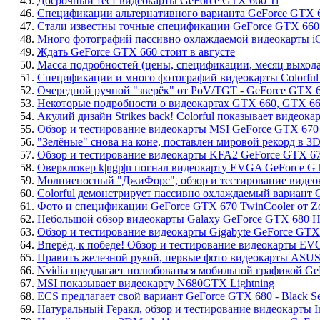
45.
Досрочный тест видеокарты GeForce GTX 660 Ti
46.
Спецификации альтернативного варианта GeForce GTX 6
47.
Стали известны точные спецификации GeForce GTX 660 T
48.
Много фотографий пассивно охлаждаемой видеокарты iG
49.
Ждать GeForce GTX 660 стоит в августе
50.
Масса подробностей (цены, спецификации, месяц выхода)
51.
Спецификации и много фотографий видеокарты Colorful
52.
Очередной ручной "зверёк" от PoV/TGT - GeForce GTX 6
53.
Некоторые подробности о видеокартах GTX 660, GTX 66
54.
Акулий дизайн Strikes back! Colorful показывает видеок
55.
Обзор и тестирование видеокарты MSI GeForce GTX 670 
56.
"Зелёные" снова на коне, поставлен мировой рекорд в 
57.
Обзор и тестирование видеокарты KFA2 GeForce GTX 6
58.
Оверклокер k|ngp|n погнал видеокарту EVGA GeForce GTX
59.
Молниеносный "ДжиФорс", обзор и тестирование видеок
60.
Colorful демонстрирует пассивно охлаждаемый вариант 
61.
Фото и спецификации GeForce GTX 670 TwinCooler от Z
62.
Небольшой обзор видеокарты Galaxy GeForce GTX 680 Hal
63.
Обзор и тестирование видеокарты Gigabyte GeForce G
64.
Вперёд, к победе! Обзор и тестирование видеокарты 
65.
Править железной рукой, первые фото видеокарты ASU
66.
Nvidia предлагает полюбоваться мобильной графикой G
67.
MSI показывает видеокарту N680GTX Lightning
68.
ECS предлагает свой вариант GeForce GTX 680 - Black Ser
69.
Натуральный Геракл, обзор и тестирование видеокарты I