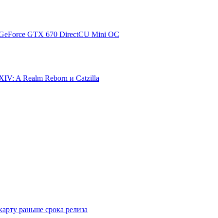
GeForce GTX 670 DirectCU Mini OC
XIV: A Realm Reborn и Catzilla
карту раньше срока релиза