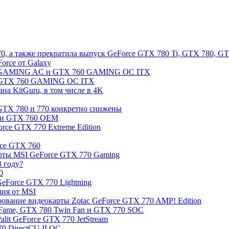
0, а также прекратила выпуск GeForce GTX 780 Ti, GTX 780, G
orce от Galaxy
87I GAMING AC и GTX 760 GAMING OC ITX
и GTX 760 GAMING OC ITX
а KitGuru, в том числе в 4K
 GTX 780 и 770 конкретно снижены
M и GTX 760 OEM
rce GTX 770 Extreme Edition
rce GTX 760
арты MSI GeForce GTX 770 Gaming
3 году?
0
eForce GTX 770 Lightning
лия от MSI
рование видеокарты Zotac GeForce GTX 770 AMP! Edition
 Fame, GTX 780 Twin Fan и GTX 770 SOC
alit GeForce GTX 770 JetStream
0 DirectCU II OC