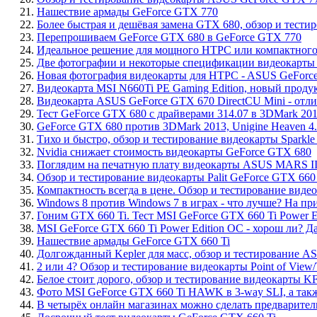
21.
Нашествие армады GeForce GTX 770
22.
Более быстрая и дешёвая замена GTX 680, обзор и тест
23.
Перепрошиваем GeForce GTX 680 в GeForce GTX 770
24.
Идеальное решение для мощного HTPC или компактного 
25.
Две фотографии и некоторые спецификации видеокарты 
26.
Новая фотография видеокарты для HTPC - ASUS GeForce
27.
Видеокарта MSI N660Ti PE Gaming Edition, новый проду
28.
Видеокарта ASUS GeForce GTX 670 DirectCU Mini - отл
29.
Тест GeForce GTX 680 с драйверами 314.07 в 3DMark 2013, He
30.
GeForce GTX 680 против 3DMark 2013, Unigine Heaven 4.0
31.
Тихо и быстро, обзор и тестирование видеокарты Sparkle
32.
Nvidia снижает стоимость видеокарты GeForce GTX 680
33.
Поглядим на печатную плату видеокарты ASUS MARS III
34.
Обзор и тестирование видеокарты Palit GeForce GTX 660 
35.
Компактность всегда в цене. Обзор и тестирование виде
36.
Windows 8 против Windows 7 в играх - что лучше? На п
37.
Гоним GTX 660 Ti. Тест MSI GeForce GTX 660 Ti Power E
38.
MSI GeForce GTX 660 Ti Power Edition OC - хорош ли? Д
39.
Нашествие армады GeForce GTX 660 Ti
40.
Долгожданный Kepler для масс, обзор и тестирование A
41.
2 или 4? Обзор и тестирование видеокарты Point of Vie
42.
Белое стоит дорого, обзор и тестирование видеокарты
43.
Фото MSI GeForce GTX 660 Ti HAWK в 3-way SLI, а такж
44.
В четырёх онлайн магазинах можно сделать предваритель