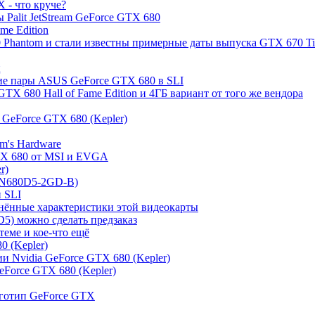
 - что круче?
 Palit JetStream GeForce GTX 680
me Edition
 Phantom и стали известны примерные даты выпуска GTX 670 T
ц
ание пары ASUS GeForce GTX 680 в SLI
X 680 Hall of Fame Edition и 4ГБ вариант от того же вендора
 GeForce GTX 680 (Kepler)
m's Hardware
TX 680 от MSI и EVGA
r)
V-N680D5-2GD-B)
и SLI
чнённые характеристики этой видеокарты
5) можно сделать предзаказ
теме и кое-что ещё
0 (Kepler)
 Nvidia GeForce GTX 680 (Kepler)
Force GTX 680 (Kepler)
оготип GeForce GTX