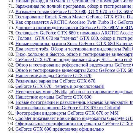
70.
Новый рекорд в 3DMark 11 установлен с помощью GeFo
71.
Заряженная по полной программе, обзор и тестирование 
72.
Возможен отзыв GeForce GTX 680, GTX 670 и GTX 690? В
73.
Тестирование Emtek Xenon Master GeForce GTX 670 в Diabl
74.
Как справляется ARCTIC Accelero Twin Turbo II с GeForc
75.
Данные о производительности GeForce GTX 680M в 3DM
76.
Охлаждаем GeForce GTX 680 с помощью ARCTIC Accelero
77.
"Голова" GTX 670 на "плечах" GTX 680, обзор и тести
78.
Новые вершины разгона Zotac GeForce GTX 680 Extreme E
79.
Два вместо трёх. Обзор и тестирование видеокарты Palit
80.
Тихо, холодно и быстро, обзор и тестирование видеока
81.
GeForce GTX 670 не поддерживает 4-way SLI... пока ещё
82.
Обзор и тестирование референсной видеокарты GeForce
83.
Обзор и тестирование видеокарты Zotac GeForce GTX 68
84.
Нашествие армады GeForce GTX 670
85.
Различные варианты GeForce GTX 670
86.
GeForce GTX 670 - теперь и однослотовый!
87.
Невероятная мощь Nvidia, обзор и тестирование видеок
88.
Нашествие армады GeForce GTX 690
89.
Новые фотографии и разъяснения, касаемо видеокарты In
90.
Фотографии варианта GeForce GTX 670 от Colorful
91.
Фотографии видеокарты GeForce GTX 670 от MSI
92.
Coolaler показывает новые фото видеокарты Gigabyte GT
93.
Официальные спецификации видеокарты GeForce GTX 6
94.
GeForce GTX 690 представлен официально