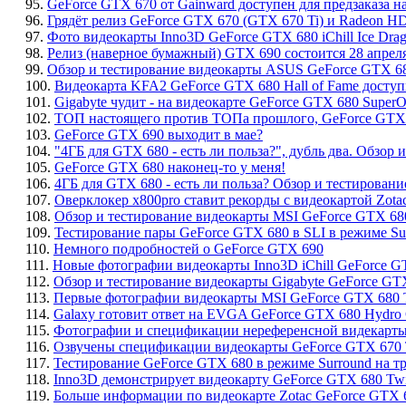
95.
GeForce GTX 670 от Gainward доступен для предзаказа 
96.
Грядёт релиз GeForce GTX 670 (GTX 670 Ti) и Radeon H
97.
Фото видеокарты Inno3D GeForce GTX 680 iChill Ice Dr
98.
Релиз (наверное бумажный) GTX 690 состоится 28 апреля.
99.
Обзор и тестирование видеокарты ASUS GeForce GTX 68
100.
Видеокарта KFA2 GeForce GTX 680 Hall of Fame доступ
101.
Gigabyte чудит - на видеокарте GeForce GTX 680 SuperOv
102.
ТОП настоящего против ТОПа прошлого, GeForce GTX 6
103.
GeForce GTX 690 выходит в мае?
104.
"4ГБ для GTX 680 - есть ли польза?", дубль два. Обзор 
105.
GeForce GTX 680 наконец-то у меня!
106.
4ГБ для GTX 680 - есть ли польза? Обзор и тестирован
107.
Оверклокер x800pro ставит рекорды с видеокартой Zota
108.
Обзор и тестирование видеокарты MSI GeForce GTX 68
109.
Тестирование пары GeForce GTX 680 в SLI в режиме Sur
110.
Немного подробностей о GeForce GTX 690
111.
Новые фотографии видеокарты Inno3D iChill GeForce G
112.
Обзор и тестирование видеокарты Gigabyte GeForce G
113.
Первые фотографии видеокарты MSI GeForce GTX 680 Tw
114.
Galaxy готовит ответ на EVGA GeForce GTX 680 Hydro
115.
Фотографии и спецификации нереференсной видекарты
116.
Озвучены спецификации видеокарты GeForce GTX 670 
117.
Тестирование GeForce GTX 680 в режиме Surround на т
118.
Inno3D демонстрирует видеокарту GeForce GTX 680 Tw
119.
Больше информации по видеокарте Zotac GeForce GTX 68