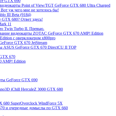
rce GTX 690
видеокарты Point of View/TGT GeForce GTX 680 Ultra Charged
от уж чего мне не хотелось бы!
o III Beta (9184)
e GTX 680? Ответ здесь!
ark 11
 Twin Turbo II. Превью.
рование видеокарты ZOTAC GeForce GTX 670 AMP! Edition
dition c оверклокером x800pro
 GeForce GTX 670 JetStream
рты ASUS GeForce GTX 670 DirectCU II TOP
 GTX 670
0 AMP! Edition
арты GeForce GTX 690
no3D iChill HerculeZ 3000 GTX 680
X 680 SuperOverclock WindForce 5X
70 и очередные домыслы по GTX 660