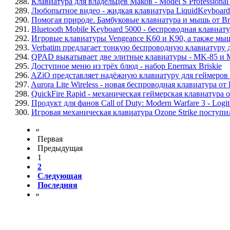
288.
Клавиатура для владельцев Маков - Model S Professional
289.
Любопытное видео - жидкая клавиатура LiquidKeyboard
290.
Помогая природе. Бамбуковые клавиатура и мышь от B
291.
Bluetooth Mobile Keyboard 5000 - беспроводная клавиату
292.
Игровые клавиатуры Vengeance K60 и K90, а также мыш
293.
Verbatim предлагает тонкую беспроводную клавиатуру дл
294.
QPAD выкатывает две элитные клавиатуры - MK-85 и
295.
Доступное меню из трёх блюд - набор Enermax Briskie
296.
AZiO представляет надёжную клавиатуру для геймеров 
297.
Aurora Lite Wireless - новая беспроводная клавиатура от
298.
QuickFire Rapid - механическая геймерская клавиатура 
299.
Продукт для фанов Call of Duty: Modern Warfare 3 - Log
300.
Игровая механическая клавиатура Ozone Strike поступи
«
Первая
Предыдущая
1
2
Следующая
Последняя
»