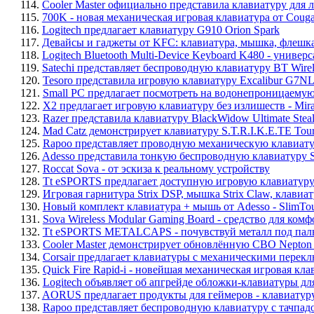
114.
Cooler Master официально представила клавиатуру для 
115.
700K - новая механическая игровая клавиатура от Couga
116.
Logitech предлагает клавиатуру G910 Orion Spark
117.
Девайсы и гаджеты от KFC: клавиатура, мышка, флешка
118.
Logitech Bluetooth Multi-Device Keyboard K480 - униве
119.
Satechi представляет беспроводную клавиатуру BT Wirel
120.
Tesoro представила игровую клавиатуру Excalibur G7N
121.
Small PC предлагает посмотреть на водонепроницаемую
122.
X2 предлагает игровую клавиатуру без излишеств - Mir
123.
Razer представила клавиатуру BlackWidow Ultimate Steal
124.
Mad Catz демонстрирует клавиатуру S.T.R.I.K.E.TE Tour
125.
Rapoo представляет проводную механическую клавиа
126.
Adesso представила тонкую беспроводную клавиатуру
127.
Roccat Sova - от эскиза к реальному устройству
128.
Tt eSPORTS предлагает доступную игровую клавиа
129.
Игровая гарнитура Strix DSP, мышка Strix Claw, клавиату
130.
Новый комплект клавиатура + мышь от Adesso - SlimTo
131.
Sova Wireless Modular Gaming Board - средство для комф
132.
Tt eSPORTS METALCAPS - почувствуй металл под пал
133.
Cooler Master демонстрирует обновлённую СВО Nepton
134.
Corsair предлагает клавиатуры с механическими пер
135.
Quick Fire Rapid-i - новейшая механическая игровая клав
136.
Logitech объявляет об апгрейде обложки-клавиатуры для
137.
AORUS предлагает продукты для геймеров - клави
138.
Rapoo представляет беспроводную клавиатуру с тачпад