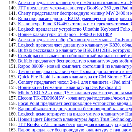
139.
Adesso предлагает клавиатуру с жёлтыми клавишами -
140.
JTT предлагает чехол-клавиатуру BooKey 360 для iPad mi
141.
Cherry представляет беспроводную мышку MW 2400 и 
142.
Runa предлагает дроида R2D2, умеющего проецировать
143.
Клавиатура Func KB-460 - теперь и с переключателями
144.
Logitech предлагает устройство Ultrathin Keyboard Folio
145.
Новые клавиатуры от Rapoo - E9080 и E9180P
146.
Adesso предлагает набор "клавиатура + мышь" Tru-For
147.
Logitech представляет диванную клавиатуру К830, обл
148.
Buffalo рассказала о клавиатуре BSKBU12BK, которую 
149.
Corsair рассказывает про обновлённый вариант своей 
150.
Buffalo предлагает беспроводную клавиатуру для моб
151.
Rapoo 8900P - новый комплект, состоящий из клавиат
152.
Tesoro поведала о клавиатуре Tizona и дополнении к не
153.
Quick Fire Rapid i - новая клавиатура от CM Storm с 
154.
Century предлагает чехол 2-в-1 для планшета - iPad mini 
155.
Новинка из Германии - клавиатура Das Keyboard 4
156.
Minix NEO A2 - пульт ДУ + клавиатура + воздушная м
157.
Elecom TK-FBP068ISV - клавиатура/подставка/чехол для
158.
Focal Point предлагает беспроводное устройство ввода
159.
Rapoo объявляет о доступности беспроводной клавиат
160.
Logitech демонстрирует на видео умную клавиатуру Ha
161.
Новый цвет Bluetooth клавиатуры Japan Trust Technology
162.
JTT BooKey Air - новая беспроводная клавиатура для iPa
163.
Rapoo предлагает беспроводную клавиатуру с тачпадом 