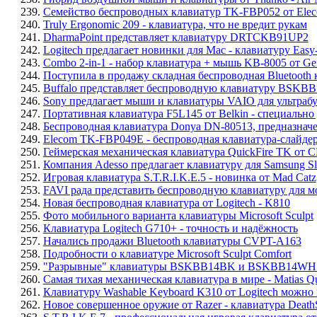
239.
Семейство беспроводных клавиатур TK-FBP052 от Ele
240.
Truly Ergonomic 209 - клавиатура, что не вредит рукам
241.
DharmaPoint представляет клавиатуру DRTCKB91UP2
242.
Logitech предлагает новинки для Mac - клавиатуру Eas
243.
Combo 2-in-1 - набор клавиатура + мышь KB-8005 от Ge
244.
Поступила в продажу складная беспроводная Bluetooth
245.
Buffalo представляет беспроводную клавиатуру BSKBB1
246.
Sony предлагает мыши и клавиатуры VAIO для ультраб
247.
Портативная клавиатура F5L145 от Belkin - специально 
248.
Беспроводная клавиатура Donya DN-80513, предназнач
249.
Elecom TK-FBP049E - беспроводная клавиатура-слайде
250.
Геймерская механическая клавиатура QuickFire TK от 
251.
Компания Adesso предлагает клавиатуру для Samsung 
252.
Игровая клавиатура S.T.R.I.K.E.5 - новинка от Mad Catz
253.
FAVI рада представить беспроводную клавиатуру для мо
254.
Новая беспроводная клавиатура от Logitech - K810
255.
Фото мобильного варианта клавиатуры Microsoft Sculpt
256.
Клавиатура Logitech G710+ - точность и надёжность
257.
Начались продажи Bluetooth клавиатуры CVPT-A163
258.
Подробности о клавиатуре Microsoft Sculpt Comfort
259.
"Разрывные" клавиатуры BSKBB14BK и BSKBB14WH о
260.
Самая тихая механическая клавиатура в мире - Matias Qu
261.
Клавиатуру Washable Keyboard K310 от Logitech можно 
262.
Новое совершенное оружие от Razer - клавиатура DeathSt