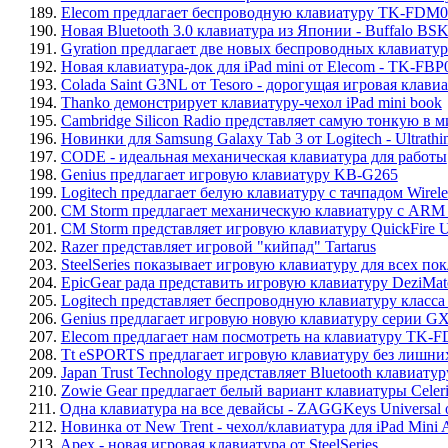
189.
Elecom предлагает беспроводную клавиатуру TK-FD
190.
Новая Bluetooth 3.0 клавиатура из Японии - Buffalo B
191.
Gyration предлагает две новых беспроводных клав
192.
Новая клавиатура-док для iPad mini от Elecom - TK-FB
193.
Colada Saint G3NL от Tesoro - дорогущая игровая клав
194.
Thanko демонстрирует клавиатуру-чехол iPad mini book
195.
Cambridge Silicon Radio представляет самую тонкую в 
196.
Новинки для Samsung Galaxy Tab 3 от Logitech - Ultrathin 
197.
CODE - идеальная механическая клавиатура для работы
198.
Genius предлагает игровую клавиатуру KB-G265
199.
Logitech предлагает белую клавиатуру с тачпадом Wirel
200.
CM Storm предлагает механическую клавиатуру с ARM
201.
CM Storm представляет игровую клавиатуру QuickFire U
202.
Razer представляет игровой "кийпад" Tartarus
203.
SteelSeries показывает игровую клавиатуру для всех по
204.
EpicGear рада представить игровую клавиатуру Dezi
205.
Logitech представляет беспроводную клавиатуру класса
206.
Genius предлагает игровую новую клавиатуру серии GX 
207.
Elecom предлагает нам посмотреть на клавиатуру TK
208.
Tt eSPORTS предлагает игровую клавиатуру без лишн
209.
Japan Trust Technology представляет Bluetooth клавиатуру
210.
Zowie Gear предлагает белый вариант клавиатуры Celeri
211.
Одна клавиатура на все девайсы - ZAGGKeys Universa
212.
Новинка от New Trent - чехол/клавиатура для iPad Mini
213.
Apex - новая игровая клавиатура от SteelSeries