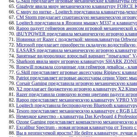
64.
G.Skill предлагает игровые механические клавиатуры
65.
Gigabyte явила миру механическую клавиатуру FORCE 
66.
С миру по нитке - Logitech представила клавиатура-че
67.
CM Storm предлагает спартанскую механическую игровую
68.
Logitech представила в Японии мышку M337 и клавиатур
69.
Rapoo радует геймеров анонсом игровой механической 
70.
iBUYPOWER представила механическую игровую клави
71.
Новинки от Razer с подсветкой: миниклавиатура Orbweav
72.
Microsoft предлагает приобрести складную водостойкую 
73.
EASARS представила механическую игровую клавиатуру
74.
Занятные видеоролики: взрослый вариант "прыгалки" V4 P
75.
Sharkoon явила миру игровую клавиатуру SHARK ZONE
76.
Rosewill показала созданные для геймеров девайсы - к
77.
G.Skill представляет игровые аксессуары Ripjaws: к
78.
Patriot представляет игровые аксессуары серии Viper: 
79.
Corsair Gaming представила игровую механическую кл
80.
X2 предлагает бюджетную игровую клавиатуру X2.Kimer
81.
Razer представила сияющую всеми цветами радуги игров
82.
Rapoo представляет механическую клавиатуру VPRO V8
83.
Logitech представила беспроводную Bluetooth клавиатур
84.
Tesoro представляет механическую клавиатуру с RGB LE
85.
Немецкое качество - клавиатура Das Keyboard 4 Professio
86.
Ozone Gaming представляет компактную механическую кла
87.
Excalibur Spectrum - новая игровая клавиатура от Tesoro 
88.
Вы в неописуемой ярости? Не бейте клавиатуру, лучше 