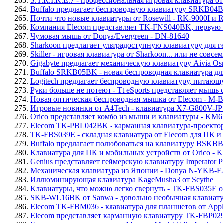
263.
S.T.R.I.K.E.7 - профессиональная игровая клавиатура о
264.
Buffalo предлагает беспроводную клавиатуру SRKB04
265.
Почти что новые клавиатуры от Rosewill - RK-9000I и
266.
Компания Elecom представляет TK-FNS040BK, первую N
267.
Чумовая мышь от Donya/Evergreen - DN-81640
268.
Sharkoon предлагает ультрадоступную клавиатуру для ге
269.
Skiller - игровая клавиатура от Sharkoon... или не совсе
270.
Gigabyte предлагает механическую клавиатуру Aivia O
271.
Buffalo SRKB05BK - новая беспроводная клавиатура д
272.
Logitech предлагает беспроводную клавиатуру, питающу
273.
Руки больше не потеют - Tt eSports представляет мышь
274.
Новая оптическая беспроводная мышка от Elecom - M
275.
Игровые новинки от A4Tech - клавиатура X7-G800V-JP
276.
Orico представляет комбо из мыши и клавиатуры - KM6
277.
Elecom TK-PBL042BK - карманная клавиатура-проекто
278.
TK-FBS039E - складная клавиатура от Elecom для ПК и
279.
Buffalo предлагает полюбоваться на клавиатуру BSKB
280.
Клавиатура для ПК и мобильных устройств от Orico - 
281.
Genius представляет геймерскую клавиатуру Imperator P
282.
Механическая клавиатура из Японии - Donya N-YKB-F
283.
Иллюминирующая клавиатура KageMusha3 от Scythe
284.
Клавиатуры, что можно легко свернуть - TK-FBS035E о
285.
SKB-WL16BK от Sanwa - довольно необычная клавиату
286.
Elecom TK-FBM036 - клавиатура для планшетов от Apple
287.
Elecom представляет карманную клавиатуру TK-FBP029,