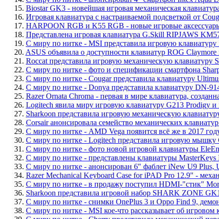
15.
Biostar GK3 - новейшая игровая механическая клавиатур
16.
Игровая клавиатура с настраиваемой подсветкой от Coug
17.
HARPOON RGB и K55 RGB - новые игровые аксессуары 
18.
Представлена игровая клавиатура G.Skill RIPJAWS KM
19.
С миру по нитке - MSI представила игровую клавиатуру I
20.
ASUS объявила о доступности клавиатур ROG Claymore
21.
Roccat представила игровую механическую клавиатуру 
22.
С миру по нитке - фото и спецификации смартфона Shar
23.
С миру по нитке - Cougar представила клавиатуру Ultimu
24.
С миру по нитке - Donya представила клавиатуру DN-9140
25.
Razer Ornata Chroma - первая в мире клавиатура, созда
26.
Logitech явила миру игровую клавиатуру G213 Prodigy и
27.
Sharkoon представила игровую механическую клавиа
28.
Corsair анонсировала семейство механических клавиату
29.
С миру по нитке - AMD Vega появится всё же в 2017 году
30.
С миру по нитке - Logitech представила игровую мышку
31.
С миру по нитке - фото новой игровой клавиатуры EleE
32.
С миру по нитке - представлены клавиатуры MasterKeys Pr
33.
С миру по нитке - анонсирован 6" фаблет iNew U9 Plus,
34.
Razer Mechanical Keyboard Case for iPAD Pro 12.9" - меха
35.
С миру по нитке - в продажу поступил HDMI-"стик" Mor
36.
Sharkoon представила игровой набор SHARK ZONE GK1
37.
С миру по нитке - снимки OnePlus 3 и Oppo Find 9, дем
38.
С миру по нитке - MSI кое-что рассказывает об игровом