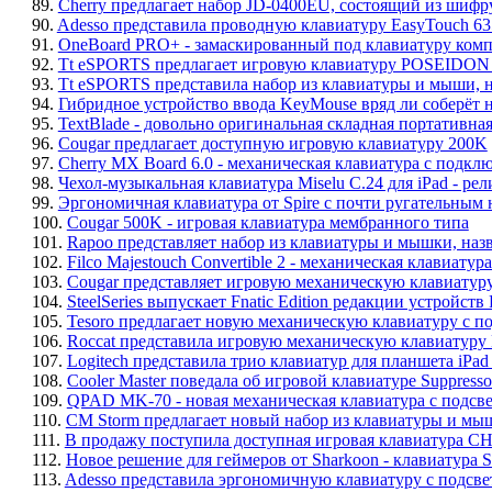
89.
Cherry предлагает набор JD-0400EU, состоящий из ши
90.
Adesso представила проводную клавиатуру EasyTouch 63
91.
OneBoard PRO+ - замаскированный под клавиатуру комп
92.
Tt eSPORTS предлагает игровую клавиатуру POSEIDON Z 
93.
Tt eSPORTS представила набор из клавиатуры и мыши
94.
Гибридное устройство ввода KeyMouse вряд ли соберёт не
95.
TextBlade - довольно оригинальная складная портативна
96.
Cougar предлагает доступную игровую клавиатуру 200K
97.
Cherry MX Board 6.0 - механическая клавиатура с подкл
98.
Чехол-музыкальная клавиатура Miselu C.24 для iPad - рел
99.
Эргономичная клавиатура от Spire с почти ругательным н
100.
Cougar 500K - игровая клавиатура мембранного типа
101.
Rapoo представляет набор из клавиатуры и мышки, наз
102.
Filco Majestouch Convertible 2 - механическая клавиату
103.
Cougar представляет игровую механическую клавиатур
104.
SteelSeries выпускает Fnatic Edition редакции устройств
105.
Tesoro предлагает новую механическую клавиатуру с п
106.
Roccat представила игровую механическую клавиатуру
107.
Logitech представила трио клавиатур для планшета iPad 
108.
Cooler Master поведала об игровой клавиатуре Suppresso
109.
QPAD MK-70 - новая механическая клавиатура с подсв
110.
CM Storm предлагает новый набор из клавиатуры и мыш
111.
В продажу поступила доступная игровая клавиатура 
112.
Новое решение для геймеров от Sharkoon - клавиатура S
113.
Adesso представила эргономичную клавиатуру с подсвет