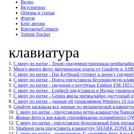
Видео
Вкуснятина
Обзоры и статьи
Форум
Блог автора
Контакты/Contacts
Torrent-Tracker
клавиатура
1.
С миру по нитке - Tesoro продемонстрировала необычай
2.
Много-много фото: материнские платы от Gigabyte и AS
3.
С миру по нитке - Das Keyboard готовит к анонсу соеди
4.
С миру по нитке - Donya представила беспроводную клав
5.
С миру по нитке - сведения о ноутбуках Emdoor EM-T851
6.
С миру по нитке - Logitech представила в Индии универса
7.
С миру по нитке - Genius явила чрезвычайно доступный 
8.
С миру по нитке - данные об управляемом Windows 10 пл
9.
Gigabyte раскрыла все данные по механической клавиату
10.
С миру по нитке - представлена ретро-клавиатура Nano
11.
Живые фото и кое-какие спецификации оснащённого QW
12.
С миру по нитке - представлен белоснежный блок питани
13.
Sharkoon рада представить клавиатуру SHARK ZONE K
14.
С миру по нитке - анонсирован 4" смартфон Intex Aqua E