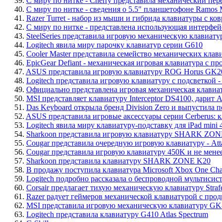
39.
С миру по нитке - Cherry представила механический пер
40.
С миру по нитке - сведения о 5.5" планшетофоне Ramos 
41.
Razer Turret - набор из мыши и гибрида клавиатуры с к
42.
С миру по нитке - представлена использующая интерфейс U
43.
SteelSeries представила игровую механическую клавиа
44.
Logitech явила миру парочку клавиатур серии G610
45.
Cooler Master представила семейство механических клави
46.
EpicGear Defiant - механическая игровая клавиатура с
47.
ASUS представила игровую клавиатуру ROG Horus GK2
48.
Logitech представила игровую клавиатуру с подсветкой -
49.
Официально представлена игровая механическая клавиа
50.
MSI представляет клавиатуру Interceptor DS4100, дарит As
51.
Das Keyboard открыла бренд Division Zero и выпустила 
52.
ASUS представила игровые аксессуары серии Cerberus: 
53.
Logitech явила миру клавиатуру-подставку для iPad mini
54.
Sharkoon представила игровую клавиатуру SHARK Z
55.
Cougar представила очередную игровую клавиатуру - Att
56.
Cougar представила игровую клавиатуру 450K и не мен
57.
Sharkoon представила клавиатуру SHARK ZONE K20
58.
В продажу поступила клавиатура Microsoft Xbox One Cha
59.
Logitech подробно рассказала о беспроводной мультиси
60.
Corsair предлагает тихую механическую клавиатуру Straf
61.
Razer радует геймеров механической клавиатурой с прод
62.
MSI представила игровую механическую клавиатуру GK
63.
Logitech представила клавиатуру G410 Atlas Spectrum