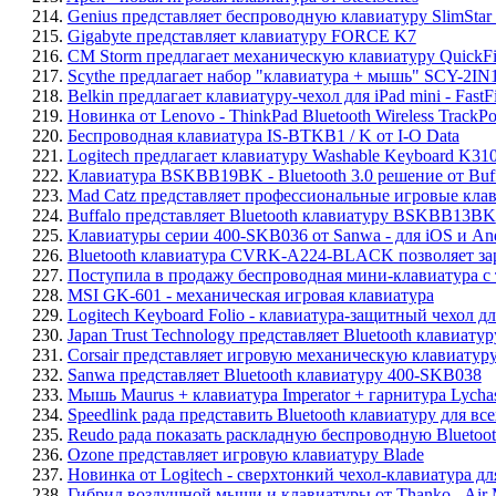
214.
Genius представляет беспроводную клавиатуру SlimStar
215.
Gigabyte представляет клавиатуру FORCE K7
216.
CM Storm предлагает механическую клавиатуру QuickF
217.
Scythe предлагает набор "клавиатура + мышь" SCY-2I
218.
Belkin предлагает клавиатуру-чехол для iPad mini - FastFi
219.
Новинка от Lenovo - ThinkPad Bluetooth Wireless TrackPo
220.
Беспроводная клавиатура IS-BTKB1 / K от I-O Data
221.
Logitech предлагает клавиатуру Washable Keyboard K31
222.
Клавиатура BSKBB19BK - Bluetooth 3.0 решение от Buff
223.
Mad Catz представляет профессиональные игровые клави
224.
Buffalo представляет Bluetooth клавиатуру BSKBB13BK
225.
Клавиатуры серии 400-SKB036 от Sanwa - для iOS и And
226.
Bluetooth клавиатура CVRK-A224-BLACK позволяет за
227.
Поступила в продажу беспроводная мини-клавиатура с та
228.
MSI GK-601 - механическая игровая клавиатура
229.
Logitech Keyboard Folio - клавиатура-защитный чехол д
230.
Japan Trust Technology представляет Bluetooth клавиату
231.
Corsair представляет игровую механическую клавиатур
232.
Sanwa представляет Bluetooth клавиатуру 400-SKB038
233.
Мышь Maurus + клавиатура Imperator + гарнитура Lycha
234.
Speedlink рада представить Bluetooth клавиатуру для вс
235.
Reudo рада показать раскладную беспроводную Blueto
236.
Ozone представляет игровую клавиатуру Blade
237.
Новинка от Logitech - сверхтонкий чехол-клавиатура для
238.
Гибрид воздушной мыши и клавиатуры от Thanko - Air 