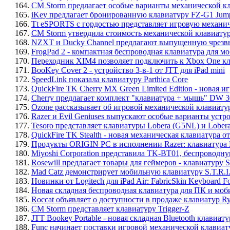
164.
CM Storm предлагает особые варианты механической 
165.
iKey предлагает бронированную клавиатуру FZ-G1 Jump
166.
Tt eSPORTS с гордостью представляет игровую механи
167.
CM Storm утвердила стоимость механической клавиатур
168.
NZXT и Ducky Channel предлагают выпущенную чрезвы
169.
FrogPad 2 - компактная беспроводная клавиатура для м
170.
Переходник XIM4 позволяет подключить к Xbox One к
171.
BooKey Cover 2 - устройство 3-в-1 от JTT для iPad mini
172.
SpeedLink показала клавиатуру Parthica Core
173.
QuickFire TK Cherry MX Green Limited Edition - новая и
174.
Cherry предлагает комплект "клавиатура + мышь" DW 3
175.
Ozone рассказывает об игровой механической клавиатуре
176.
Razer и Evil Geniuses выпускают особые варианты устрой
177.
Tesoro представляет клавиатуры Lobera (G5NL) и Lobe
178.
QuickFire TK Stealth - новая механическая клавиатура о
179.
Продукты ORIGIN PC в исполнении Razer: клавиатура B
180.
Miyoshi Corporation представила TK-BT01, беспроводн
181.
Rosewill предлагает товары для геймеров - клавиатур
182.
Mad Catz демонстрирует мобильную клавиатуру S.T.R.I
183.
Новинки от Logitech для iPad Air: FabricSkin Keyboard Foli
184.
Новая складная беспроводная клавиатура для ПК и моб
185.
Roccat объявляет о доступности в продаже клавиатур 
186.
CM Storm представляет клавиатуру Trigger-Z
187.
JTT Bookey Portable - новая складная Bluetooth клавиатур
188.
Func начинает поставки игровой механической клавиа